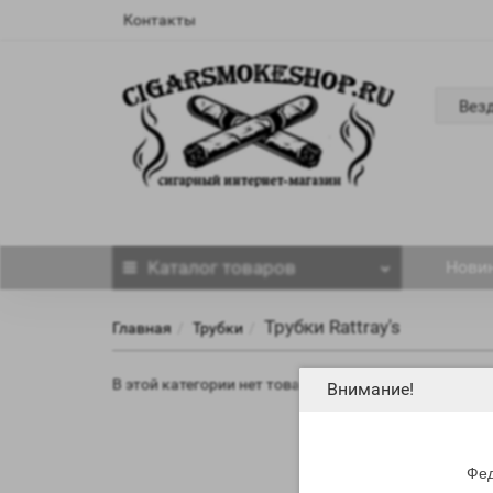
Контакты
Вез
Каталог
товаров
Нови
Трубки Rattray's
Главная
Трубки
В этой категории нет товаров.
Внимание!
Фед