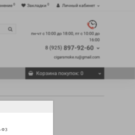
0
0
внение
Закладки
Личный кабинет
пн-чт с 10:00 до 18:00, пт с 10:00 до
16:00
897-92-60
8 (925)
cigarsmoke.ru@gmail.com
Корзина
покупок
: 0
5-ФЗ