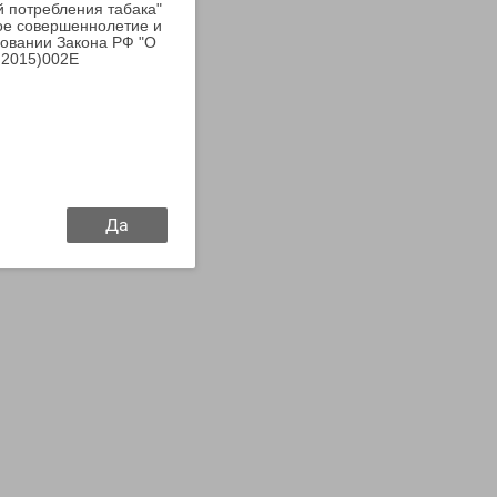
й потребления табака"
ое совершеннолетие и
новании Закона РФ "О
.2015)002E
Да