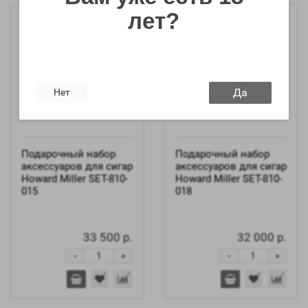
лет?
Да
Нет
Подарочный набор
Подарочный набор
аксессуаров для сигар
аксессуаров для сигар
Howard Miller SET-810-
Howard Miller SET-810-
015
018
33 500 р.
32 000 р.
-
-
+
+