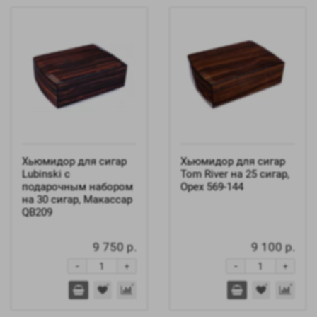
Хьюмидор для сигар
Хьюмидор для сигар
Lubinski с
Tom River на 25 сигар,
подарочным набором
Орех 569-144
на 30 сигар, Макассар
QB209
9 750 р.
9 100 р.
-
-
+
+