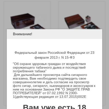
Внимание!
Федеральный закон Российской Федерации от 23
Подарочный набор
Подарочный набор
февраля 2013 г. N 15-ФЗ
аксессуаров для сигар
аксессуаров для сигар
Howard Miller SET 810-
Howard Miller SET-810-
"Об охране здоровья граждан от воздействия
049
013
окружающего табачного дыма и последствий
потребления табака"
Для дальнейшего просмотра сайта сигарного
магазина, Вам необходимо подтвердить свое
совершеннолетие и дать согласие на просмотр
52 483 р.
32 500 р.
фото сигар, сигарилл, хьюмидоров и аксессуаров к
ним на основании Закона РФ "О ЗАЩИТЕ ПРАВ
-
-
+
+
ПОТРЕБИТЕЛЕЙ" от 07.02.1992 N 2300-
1(действующая редакция от 13.07.2015)002E
Вам уже есть 18