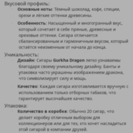
Вкусовой профиль:
Основные ноты
: Тёмный шоколад, кофе, специи,
·
орехи и лёгкие оттенки древесины.
Особенность
: Насыщенный и многогранный вкус,
·
который сочетает в себе пряные, древесные и
ореховые оттенки. Сигара отличается
сбалансированным и гармоничным вкусом, который
остаётся неизменным от начала до конца.
Уникальность:
Дизайн
: Сигары
Gurkha Dragon
легко узнаваемы
·
благодаря своему уникальному дизайну. Банты и
упаковка часто украшены изображением дракона,
что символизирует силу и мощь.
Качество
: Каждая сигара изготавливается вручную с
·
использованием только отборных табаков, что
гарантирует высочайшее качество.
Упаковка:
Количество в коробке
: Обычно 20 сигар, что
·
делает коробку отличным выбором для
коллекционеров или для тех, кто хочет насладиться
этой сигарой в компании друзей.