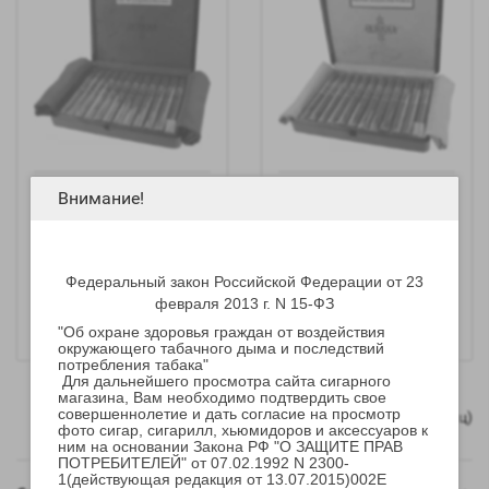
Внимание!
Сигары Gurkha Lounge
Сигары Gurkha Special
Churchill Natural Red
Edition Lounge
Dragon
Exclusive Dragon
Churchill Maduro
Федеральный закон Российской Федерации от 23
февраля 2013 г. N 15-ФЗ
"Об охране здоровья граждан от воздействия
окружающего табачного дыма и последствий
потребления табака"
Для дальнейшего просмотра сайта сигарного
магазина, Вам необходимо подтвердить свое
совершеннолетие и дать согласие на просмотр
Показано с 1 по 4 из 4 (всего 1 страниц)
фото сигар, сигарилл, хьюмидоров и аксессуаров к
ним на основании Закона РФ "О ЗАЩИТЕ ПРАВ
ПОТРЕБИТЕЛЕЙ" от 07.02.1992 N 2300-
1(действующая редакция от 13.07.2015)002E