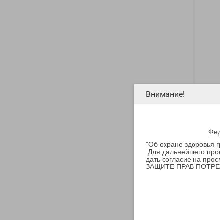
Внимание!
Табак
Coffe
Фед
"Об охране здоровья 
Произ
Для дальнейшего прос
дать согласие на прос
476 
ЗАЩИТЕ ПРАВ ПОТРЕБИ
-