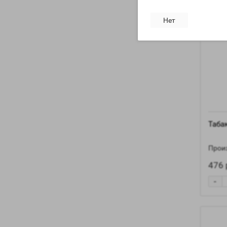
Нет
Табак
Произ
476 
-