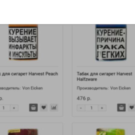
 для сигарет Harvest Peach
Табак для сигарет Harvest
Halfzware
водитель:
Von Eicken
Производитель:
Von Eicken
р.
476 р.
-
+
+