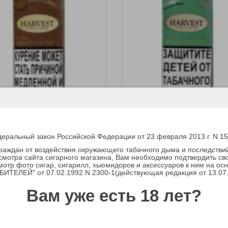
 для сигарет Harvest
Табак для сигарет Harvest 
e
еральный закон Российской Федерации от 23 февраля 2013 г. N 1
граждан от воздействия окружающего табачного дыма и последстви
водитель:
Von Eicken
Производитель:
Von Eicken
мотра сайта сигарного магазина, Вам необходимо подтвердить св
мотр фото сигар, сигарилл, хьюмидоров и аксессуаров к ним на ос
р.
476 р.
ТЕЛЕЙ" от 07.02.1992 N 2300-1(действующая редакция от 13.07
-
+
+
Вам уже есть 18 лет?