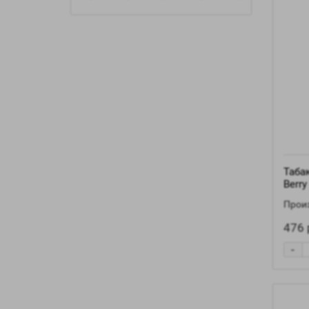
Табак
Berry
Произ
476 
-