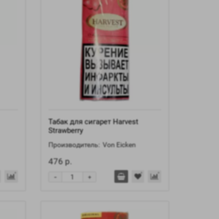
Табак для сигарет Harvest
Strawberry
Производитель:
Von Eicken
476 р.
-
+