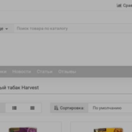
Сра
де
нки
Новости
Статьи
Отзывы
ый табак Harvest
Сортировка: