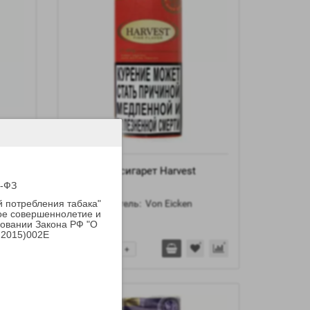
Mint
Табак для сигарет Harvest
Original
5-ФЗ
й потребления табака"
Производитель:
Von Eicken
ое совершеннолетие и
новании Закона РФ "О
476 р.
.2015)002E
-
+