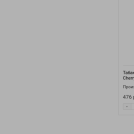
Табак
Cherr
Произ
476 
-