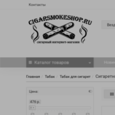
Контакты
Вез
Каталог
товаров
Нови
Сигаретн
Главная
Табак
Табак для сигарет
Цена:
476 р.
476
476
476
476
476