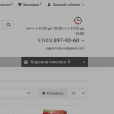
0
0
внение
Закладки
Личный кабинет
пн-чт с 10:00 до 18:00, пт с 10:00 до
16:00
897-92-60
8 (925)
cigarsmoke.ru@gmail.com
Корзина
покупок
: 0
Показать: