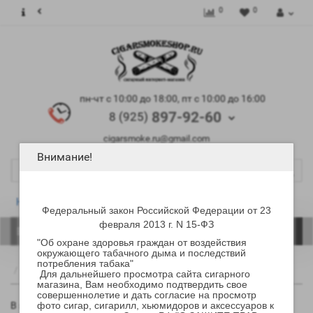
0
0
пн-чт с 10:00 до 18:00, пт с 10:00 до 16:00
897-92-60
8 (925)
cigarsmoke.ru@gmail.com
Внимание!
Новинки
Новости
Статьи
Отзывы
Федеральный закон Российской Федерации от 23
февраля 2013 г. N 15-ФЗ
Каталог
: 0
"Об охране здоровья граждан от воздействия
окружающего табачного дыма и последствий
потребления табака"
Трубки Lorenzo
Трубки
Для дальнейшего просмотра сайта сигарного
магазина, Вам необходимо подтвердить свое
совершеннолетие и дать согласие на просмотр
фото сигар, сигарилл, хьюмидоров и аксессуаров к
В этой категории нет товаров.