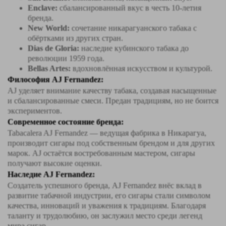
Enclave:
сбалансированный вкус в честь 10-летия
бренда.
New World:
сочетание никарагуанского табака с
обёртками из других стран.
Dias de Gloria:
наследие кубинского табака до
революции 1959 года.
Bellas Artes:
вдохновлённая искусством и культурой.
Философия AJ Fernandez:
AJ уделяет внимание качеству табака, создавая насыщенные
и сбалансированные смеси. Предан традициям, но не боится
экспериментов.
Современное состояние бренда:
Tabacalera AJ Fernandez — ведущая фабрика в Никарагуа,
производит сигары под собственным брендом и для других
марок. AJ остаётся востребованным мастером, сигары
получают высокие оценки.
Наследие AJ Fernandez:
Создатель успешного бренда, AJ Fernandez внёс вклад в
развитие табачной индустрии, его сигары стали символом
качества, инноваций и уважения к традициям. Благодаря
таланту и трудолюбию, он заслужил место среди легенд
мира сигар.