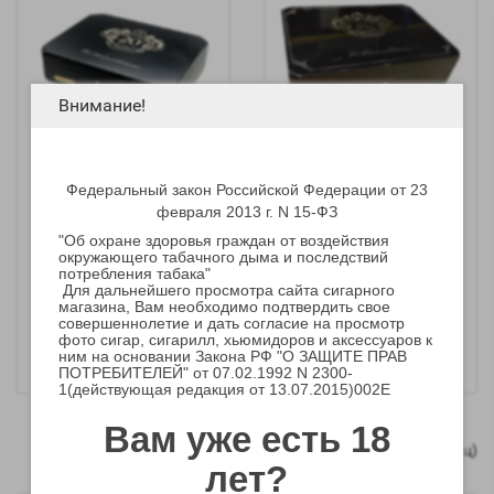
Внимание!
Федеральный закон Российской Федерации от 23
Сигары AJ Fernandez
Сигары AJ Fernandez
февраля 2013 г. N 15-ФЗ
20th Anniversary Toro
20th Anniversary
Limited Edition
Torpedo Belicoso
"Об охране здоровья граждан от воздействия
окружающего табачного дыма и последствий
Limited
потребления табака"
Для дальнейшего просмотра сайта сигарного
90 000 р.
262 500 р.
магазина, Вам необходимо подтвердить свое
-
-
совершеннолетие и дать согласие на просмотр
+
+
фото сигар, сигарилл, хьюмидоров и аксессуаров к
ним на основании Закона РФ "О ЗАЩИТЕ ПРАВ
ПОТРЕБИТЕЛЕЙ" от 07.02.1992 N 2300-
1(действующая редакция от 13.07.2015)002E
Вам уже есть 18
Показано с 1 по 4 из 4 (всего 1 страниц)
лет?