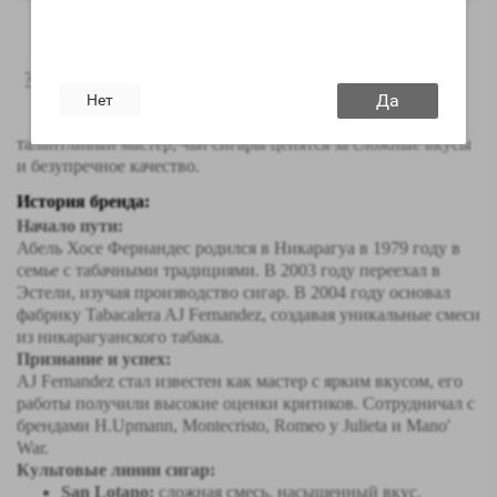
Бренд AJ Fernandez — один из самых
известных производителей сигар,
ассоциирующийся с высоким качеством,
Да
инновациями и традициями. Основатель
Нет
бренда, Абель Хосе Фернандес, —
талантливый мастер, чьи сигары ценятся за сложные вкусы
и безупречное качество.
История бренда:
Начало пути:
Абель Хосе Фернандес родился в Никарагуа в 1979 году в
семье с табачными традициями. В 2003 году переехал в
Эстели, изучая производство сигар. В 2004 году основал
фабрику Tabacalera AJ Fernandez, создавая уникальные смеси
из никарагуанского табака.
Признание и успех:
AJ Fernandez стал известен как мастер с ярким вкусом, его
работы получили высокие оценки критиков. Сотрудничал с
брендами H.Upmann, Montecristo, Romeo y Julieta и Mano'
War.
Культовые линии сигар:
San Lotano:
сложная смесь, насыщенный вкус.