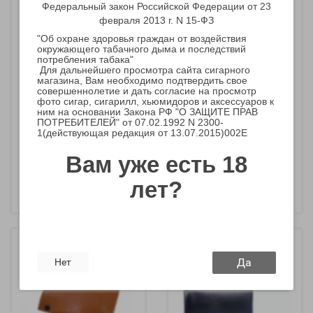
Федеральный закон Российской Федерации от 23
февраля 2013 г. N 15-ФЗ
"Об охране здоровья граждан от воздействия
окружающего табачного дыма и последствий
потребления табака"
Кисет для сигарет и
Кисет для сигарет и
Для дальнейшего просмотра сайта сигарного
самокруток 861120
самокруток Angelo -
магазина, Вам необходимо подтвердить свое
совершеннолетие и дать согласие на просмотр
(Бежевый)
Арт 33101 коричневый
фото сигар, сигарилл, хьюмидоров и аксессуаров к
ним на основании Закона РФ "О ЗАЩИТЕ ПРАВ
ПОТРЕБИТЕЛЕЙ" от 07.02.1992 N 2300-
1(действующая редакция от 13.07.2015)002E
1 150 р.
2 430 р.
Вам уже есть 18
-
-
+
+
лет?
Да
Нет