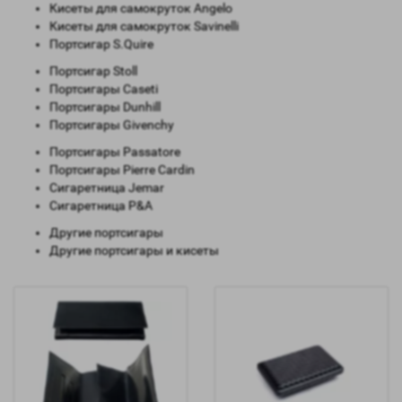
Кисеты для самокруток Angelo
Кисеты для самокруток Savinelli
Портсигар S.Quire
Портсигар Stoll
Портсигары Caseti
Портсигары Dunhill
Портсигары Givenchy
Портсигары Passatore
Портсигары Pierre Cardin
Сигаретница Jemar
Сигаретница P&A
Другие портсигары
Другие портсигары и кисеты