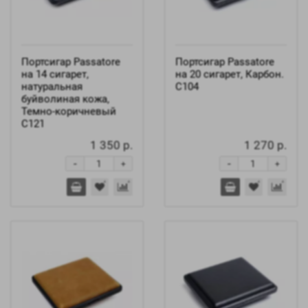
Портсигар Passatore
Портсигар Passatore
на 14 сигарет,
на 20 сигарет, Карбон.
натуральная
C104
буйволиная кожа,
Темно-коричневый
C121
1 350 р.
1 270 р.
-
-
+
+