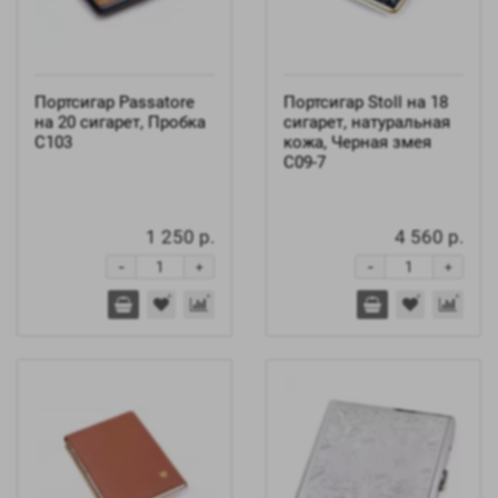
Портсигар Passatore
Портсигар Stoll на 18
на 20 сигарет, Пробка
сигарет, натуральная
C103
кожа, Черная змея
C09-7
1 250 р.
4 560 р.
-
-
+
+