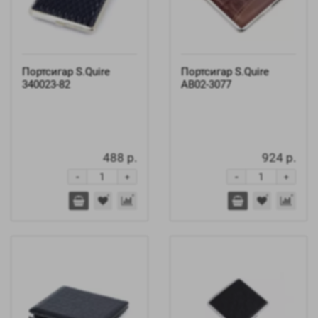
Портсигар S.Quire
Портсигар S.Quire
340023-82
AB02-3077
488 р.
924 р.
-
-
+
+