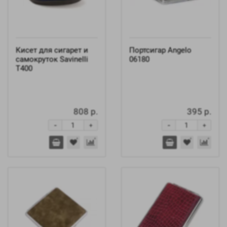
Кисет для сигарет и
Портсигар Angelo
самокруток Savinelli
06180
T400
808 р.
395 р.
-
-
+
+