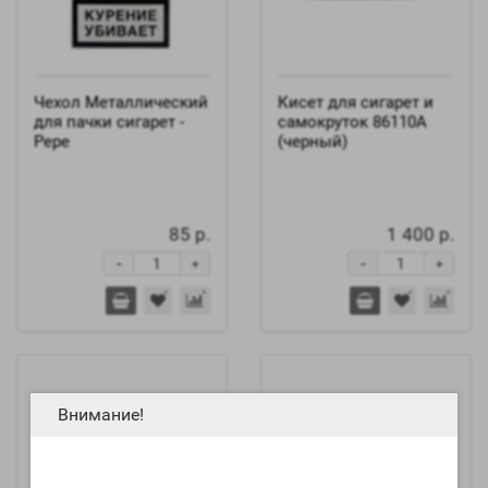
Чехол Металлический
Кисет для сигарет и
для пачки сигарет -
самокруток 86110A
Pepe
(черный)
85 р.
1 400 р.
-
-
+
+
Внимание!