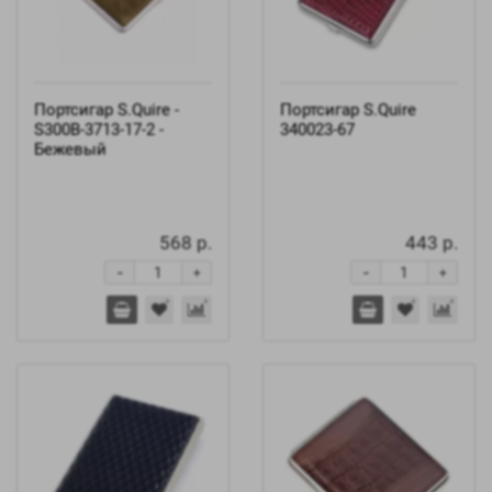
Портсигар S.Quire -
Портсигар S.Quire
S300B-3713-17-2 -
340023-67
Бежевый
568 р.
443 р.
-
-
+
+