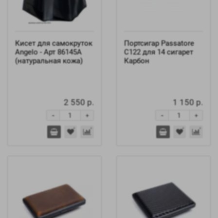
Кисет для самокруток
Портсигар Passatore
Angelo - Арт 86145A
C122 для 14 сигарет
(натуральная кожа)
Карбон
2 550 р.
1 150 р.
-
-
+
+