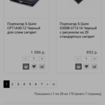
Портсигар S.Quire
Портсигар S.Quire
CP11A00-12 Черный
S300B-3713-16 Черный
для слим сигарет
с рисунком на 20
стандартных сигарет
1 386 р.
892 р.
-
-
+
+
1
2
3
4
5
6
7
>
>|
Показано с 1 по 28 из 170 (всего 7 страниц)