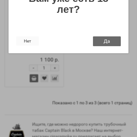
лет?
Да
Нет
Трубочный табак
Captain Black Round
1 100 р.
-
+
Показано с 1 по 3 из 3 (всего 1 страниц)
Ищите, где можно недорого купить трубочный
табак Captain Black в Москве? Наш интернет-
магазин cigarsmoke.ru предлагает на выбор