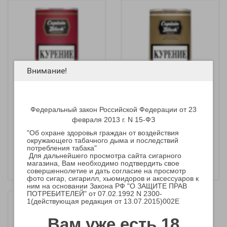
Внимание!
Федеральный закон Российской Федерации от 23
Трубочный табак
Трубочный табак
Captain Black Cherry
Captain Black Gold
февраля 2013 г. N 15-ФЗ
"Об охране здоровья граждан от воздействия
1 100 р.
1 100 р.
окружающего табачного дыма и последствий
-
-
потребления табака"
+
+
Для дальнейшего просмотра сайта сигарного
магазина, Вам необходимо подтвердить свое
совершеннолетие и дать согласие на просмотр
фото сигар, сигарилл, хьюмидоров и аксессуаров к
ним на основании Закона РФ "О ЗАЩИТЕ ПРАВ
ПОТРЕБИТЕЛЕЙ" от 07.02.1992 N 2300-
1(действующая редакция от 13.07.2015)002E
Вам уже есть 18