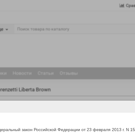
Сра
де
нки
Новости
Статьи
Отзывы
renzetti Liberta Brown
 Liberta Brown в Москве? Наш интернет-магазин cigarsmoke.ru предла
 ценам. Наши менеджеры помогут вам определиться с выбором и с
еральный закон Российской Федерации от 23 февраля 2013 г. N 1