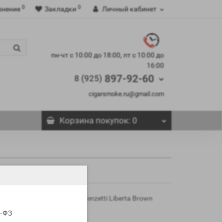
0
0
внение
Закладки
Личный кабинет
пн-чт с 10:00 до 18:00, пт с 10:00 до
16:00
897-92-60
8 (925)
cigarsmoke.ru@gmail.com
Корзина
покупок
: 0
гает на выбор Трубки Lorenzetti Liberta Brown
 доставкой.
5-ФЗ