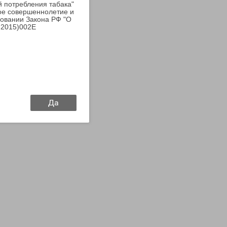
й потребления табака"
ое совершеннолетие и
новании Закона РФ "О
.2015)002E
Да