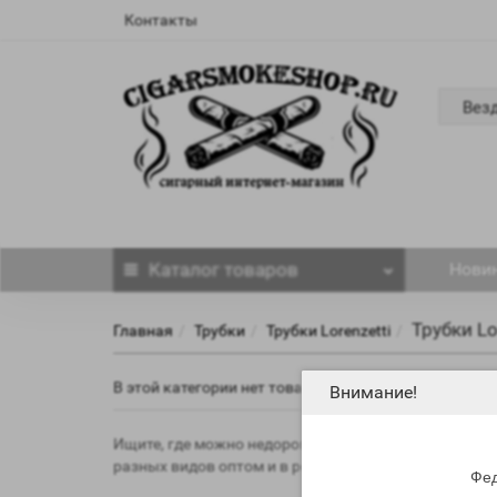
Контакты
Вез
Каталог
товаров
Нови
Трубки Lo
Главная
Трубки
Трубки Lorenzetti
В этой категории нет товаров.
Внимание!
Ищите, где можно недорого купить Трубки Lorenzetti
разных видов оптом и в розницу по общедоступным
Фед