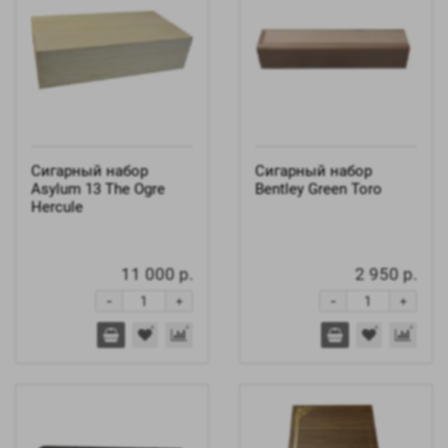
Сигарный набор
Сигарный набор
Asylum 13 The Ogre
Bentley Green Toro
Hercule
11 000 р.
2 950 р.
-
-
+
+