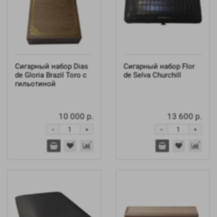
Сигарный набор Dias
Сигарный набор Flor
de Gloria Brazil Toro с
de Selva Churchill
гильотиной
10 000 р.
13 600 р.
-
-
+
+