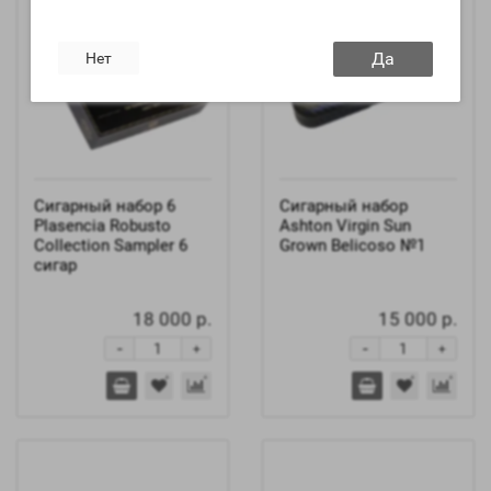
Да
Нет
Сигарный набор 6
Сигарный набор
Plasencia Robusto
Ashton Virgin Sun
Collection Sampler 6
Grown Belicoso №1
сигар
18 000 р.
15 000 р.
-
-
+
+